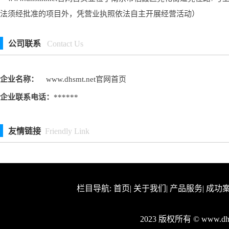
法须经批准的项目外，凭营业执照依法自主开展经营活动）
公司联系
Contact Us
企业名称：
www.dhsmt.net官网首页
企业联系电话：
******
友情链接
Friendly Link
栏目导航:
首页
|
关于我们
|
产品服务
|
成功
2023 版权所有 © www.d