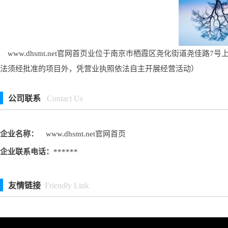
www.dhsmt.net官网首页业位于南京市栖霞区尧化街道尧佳路
法须经批准的项目外，凭营业执照依法自主开展经营活动）
公司联系
Contact Us
企业名称：
www.dhsmt.net官网首页
企业联系电话：
******
友情链接
Friendly Link