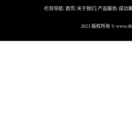
栏目导航:
首页
|
关于我们
|
产品服务
|
成功
2023 版权所有 © www.d